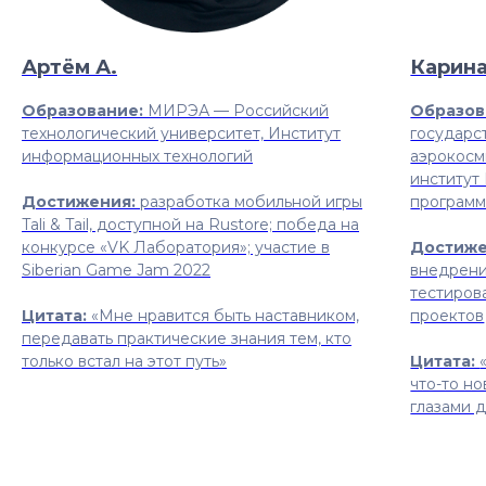
Артём А.
Карина
Образование:
МИРЭА — Российский
Образов
технологический университет, Институт
государс
информационных технологий
аэрокосм
институт
Достижения:
разработка мобильной игры
программ
Tali & Tail, доступной на Rustore; победа на
конкурсе «VK Лаборатория»; участие в
Достиже
Siberian Game Jam 2022
внедрени
тестиров
Цитата:
«Мне нравится быть наставником,
проектов
передавать практические знания тем, кто
только встал на этот путь»
Цитата:
что-то но
глазами 