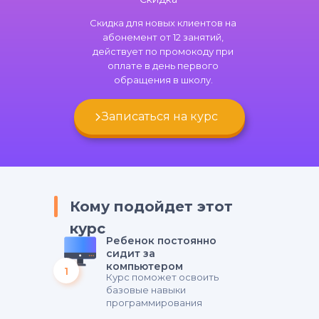
Скидка для новых клиентов на
абонемент от 12 занятий,
действует по промокоду при
оплате в день первого
обращения в школу.
Записаться на курс
Кому подойдет этот
курс
Ребенок постоянно
сидит за
компьютером
1
Курс поможет освоить
базовые навыки
программирования