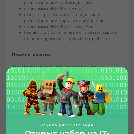
редактирование таблиц (аналог
программы MS Office Excel);
Google Презентации — создание и
редактирование презентаций (аналог
программы MS Office PowerPoint).
Gmail — работа с электронными письмами
(аналог сервисов Яндекс.Почта, Mail.ru)
Пример занятия:
Урок будет посвящен разработке квеста
“Волшебная комната”, в котором игроку
предстоит искать спрятанные предметы. Во
время создания игры ученики с нуля оформят
свою презентацию, познакомятся с созданием
внутренних гиперссылок и научатся
редактировать изображения внутри презентации.
Методический план модуля:
Начало учебного года
Знакомство с компьютером: история его
Открыт набор на IT-