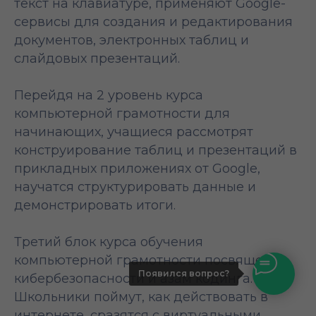
текст на клавиатуре, применяют Google-
сервисы для создания и редактирования
документов, электронных таблиц и
слайдовых презентаций.
Перейдя на 2 уровень курса
компьютерной грамотности для
начинающих, учащиеся рассмотрят
конструирование таблиц и презентаций в
прикладных приложениях от Google,
научатся структурировать данные и
демонстрировать итоги.
Третий блок курса обучения
компьютерной грамотности посвящен
Появился вопрос?
кибербезопасности и азам кодинга.
Школьники поймут, как действовать в
интернете, сразятся с виртуальными