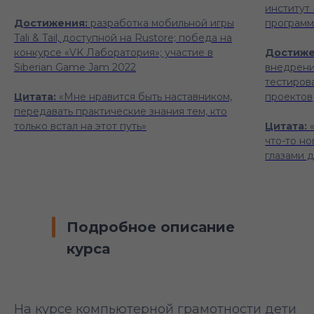
институт
Достижения:
разработка мобильной игры
программ
Tali & Tail, доступной на Rustore; победа на
конкурсе «VK Лаборатория»; участие в
Достиже
Siberian Game Jam 2022
внедрени
тестиров
Цитата:
«Мне нравится быть наставником,
проектов
передавать практические знания тем, кто
только встал на этот путь»
Цитата:
что-то но
глазами 
Подробное описание
курса
На курсе компьютерной грамотности дети