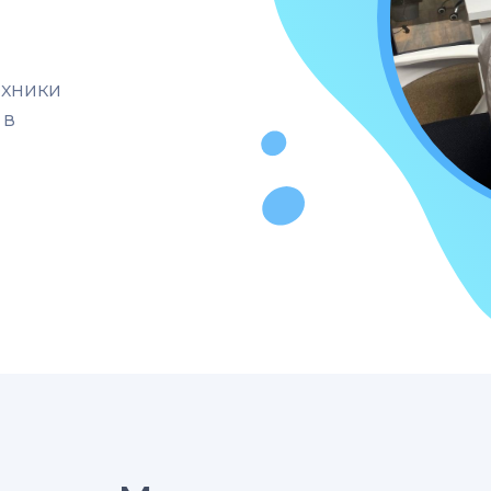
ехники
 в