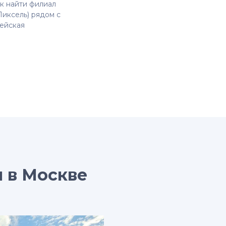
к найти филиал
иксель) рядом с
дейская
м в Москве