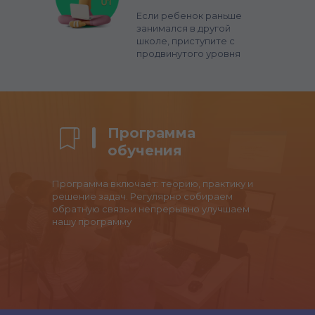
Если ребенок раньше
занимался в другой
школе, приступите с
продвинутого уровня
Программа
обучения
Программа включает: теорию, практику и
решение задач. Регулярно собираем
обратную связь и непрерывно улучшаем
нашу программу