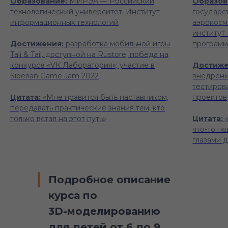
Образование:
МИРЭА — Российский
Образов
технологический университет, Институт
государс
информационных технологий
аэрокосм
институт
Достижения:
разработка мобильной игры
программ
Tali & Tail, доступной на Rustore; победа на
конкурсе «VK Лаборатория»; участие в
Достиже
Siberian Game Jam 2022
внедрени
тестиров
Цитата:
«Мне нравится быть наставником,
проектов
передавать практические знания тем, кто
только встал на этот путь»
Цитата:
что-то но
глазами 
Подробное описание
курса по
3D-моделированию
для детей от 6 до 9