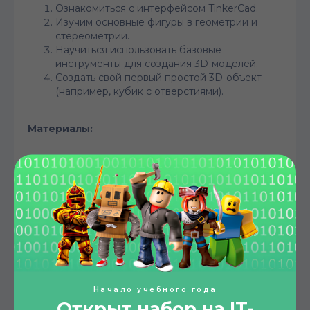
Ознакомиться с интерфейсом TinkerCad.
Изучим основные фигуры в геометрии и
стереометрии.
Научиться использовать базовые
инструменты для создания 3D-моделей.
Создать свой первый простой 3D-объект
(например, кубик с отверстиями).
Материалы:
Компьютер с доступом в интернет
Аккаунт в TinkerCad
Ход урока:
Введение
Приветствие и знакомство с курсом.
Краткий обзор возможностей TinkerCad.
Начало учебного года
Открыт набор на IT-
Демонстрация работы с интерфейсом TinkerCad