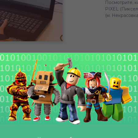
Посмотрите, к
PIXEL (Пиксел
(м. Некрасовка
ойти» с фото и описание