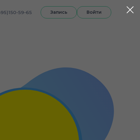
495)150-59-65
Запись
Войти