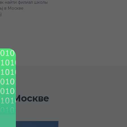
ак найти филиал школы
ь) в Москве
)
м в Москве