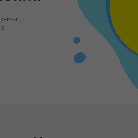
ехники
 в