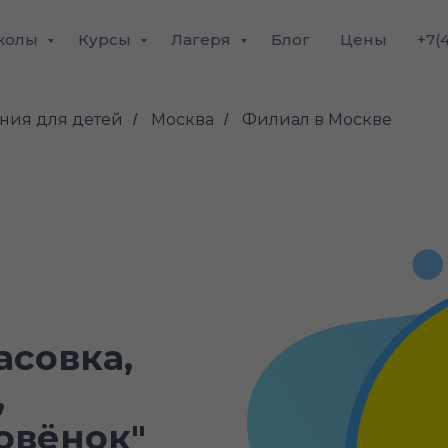
колы
Курсы
Лагеря
Блог
Цены
+7(
ния для детей
Москва
Филиал в Москве
/
/
асовка,
,
овёнок"