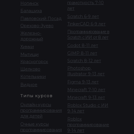
грамотность 7-10
Ногинск
лет
Балашиха
Scratch 6-9 лет
Павловский Посад
TinkerCAD 6-9 лет
Орехово-Зуево
Программирование в
Железно-
Scratch с ИИ от 8 лет
дорожный
Godot 8-11 лет
Химки
GIMP 8-11 лет
Мытищи
Scratch 8-12 лет
Красногорск
Photoshop,
Щелково
Illustrator 9-13 лет
Котельники
Figma 9-13 лет
Видное
Minecraft 7-10 лет
Типы курсов
Minecraft 9-13 лет
Онлайн-курсы
Roblox Studio с ИИ
программирования
9-14 лет
для детей
Roblox
Очные курсы
программирование
программирования
9-14 лет