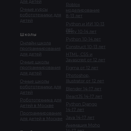
для детей
Roblox
Очные курсы
моделирование
робототехники для
8-13 лет
детей
Python и ИИ 10-13
лет
Unity 10-14 лет
Школы
Python 10-14 лет
Онлайн-школа
Construct 10-13 лет
программирования
для детей
HTML, CSS и
Javascript от 12 лет
Очные школы
программирования
Figma от 12 лет
для детей
Photoshop,
Illustrator от 12 лет
Очные школы
робототехники для
Blender 14-17 лет
детей
ReactJS 14-17 лет
Робототехника для
Python Django
детей в Москве
14-17 лет
Программирование
Java 14-17 лет
для детей в Москве
Анимация Moho
14-17 лет