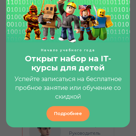
Новый материал закрепляется
благодаря практике: ребенок создает
игру, мультфильм или веб-сайт.
Наша команда
Начало учебного года
Открыт набор на IT-
курсы для детей
Вадим Б.
Успейте записаться на бесплатное
Руководитель
пробное занятие или обучение со
школы
скидкой
Подробнее
Александр Н.
Руководитель