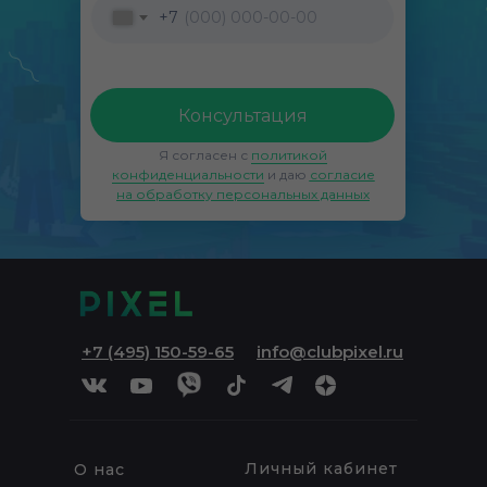
+7
Консультация
Я согласен с
политикой
конфиденциальности
и даю
согласие
на обработку персональных данных
+7 (495) 150-59-65
info@clubpixel.ru
Личный кабинет
О нас