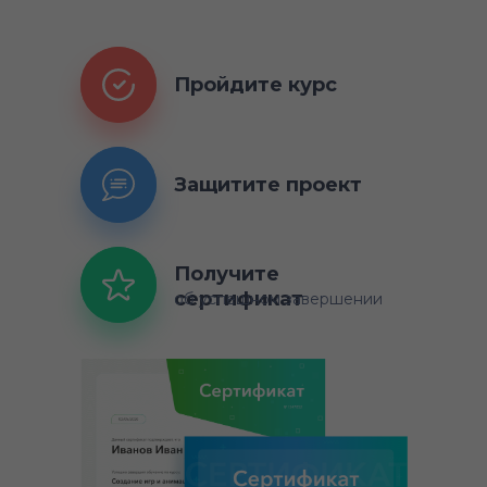
Пройдите курс
Защитите проект
Получите
сертификат
об успешном завершении