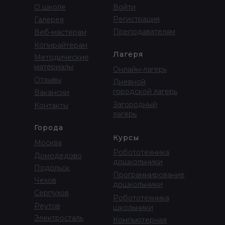
О школе
Войти
Регистрация
Галерея
Преподавателям
Веб-мастерам
Копирайтерам
Лагеря
Методические
материалы
Онлайн-лагерь
Отзывы
Дневной
городской лагерь
Вакансии
Загородный
Контакты
лагерь
Города
Курсы
Москва
Робототехника
Домодедово
дошкольники
Подольск
Программирование
Чехов
дошкольники
Серпухов
Робототехника
Реутов
школьники
Электросталь
Компьютерная