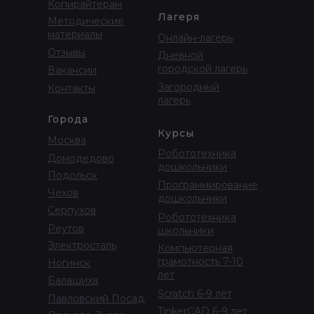
Копирайтерам
Лагеря
Методические
материалы
Онлайн-лагерь
Отзывы
Дневной
городской лагерь
Вакансии
Загородный
Контакты
лагерь
Города
Курсы
Москва
Робототехника
Домодедово
дошкольники
Подольск
Программирование
Чехов
дошкольники
Серпухов
Робототехника
Реутов
школьники
Электросталь
Компьютерная
грамотность 7-10
Ногинск
лет
Балашиха
Scratch 6-9 лет
Павловский Посад
TinkerCAD 6-9 лет