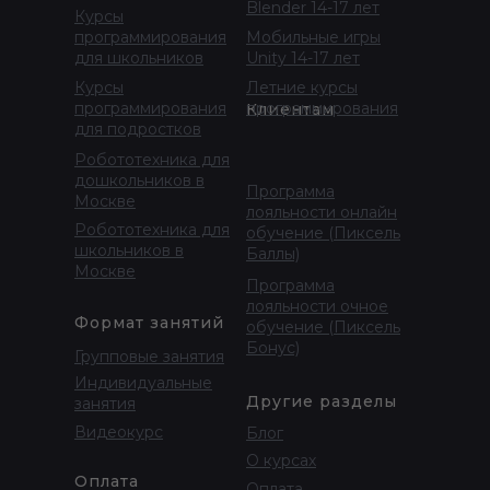
Blender 14-17 лет
Курсы
программирования
Мобильные игры
для школьников
Unity 14-17 лет
Курсы
Летние курсы
программирования
программирования
Клиентам
для подростков
Робототехника для
дошкольников в
Программа
Москве
лояльности онлайн
Робототехника для
обучение (Пиксель
школьников в
Баллы)
Москве
Программа
лояльности очное
Формат занятий
обучение (Пиксель
Бонус)
Групповые занятия
Индивидуальные
Другие разделы
занятия
Видеокурс
Блог
О курсах
Оплата
Оплата