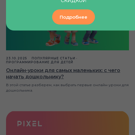
скидкой
Подробнее
23.10.2025
ПОПУЛЯРНЫЕ СТАТЬИ
ПРОГРАММИРОВАНИЕ ДЛЯ ДЕТЕЙ
Онлайн-уроки для самых маленьких: с чего
начать дошкольнику?
В этой статье разберем, как выбрать первые онлайн-уроки для
дошкольника.