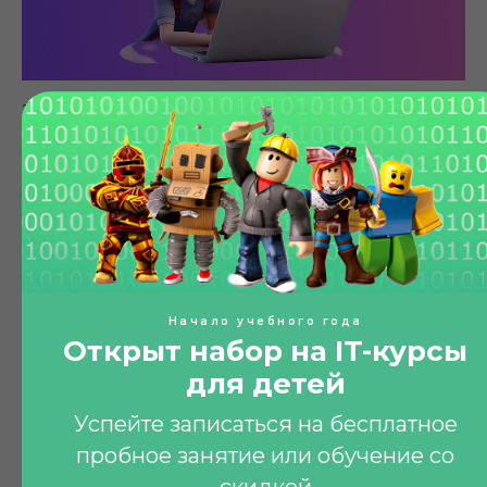
24.10.2025
ПОПУЛЯРНЫЕ СТАТЬИ
ПРОГРАММИРОВАНИЕ ДЛЯ ДЕТЕЙ
ГРАФИЧЕСКИЙ ДИЗАЙН ДЛЯ ДЕТЕЙ
Программирование или цифровое
творчество: как помочь школьнику сделать
выбор?
В этой статье мы расскажем о курсах программирования и
цифрового творчества для детей. Вы узнаете, как понять, что
больше подходит ребенку, какие направления существуют для
разных возрастов.
Начало учебного года
Открыт набор на IT-курсы
для детей
Успейте записаться на бесплатное
пробное занятие или обучение со