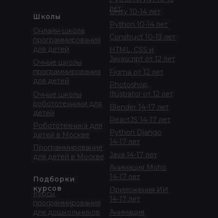
лет
Unity 10-14 лет
Школы
Python 10-14 лет
Онлайн-школа
Construct 10-13 лет
программирования
для детей
HTML, CSS и
Javascript от 12 лет
Очные школы
программирования
Figma от 12 лет
для детей
Photoshop,
Illustrator от 12 лет
Очные школы
робототехники для
Blender 14-17 лет
детей
ReactJS 14-17 лет
Робототехника для
Python Django
детей в Москве
14-17 лет
Программирование
Java 14-17 лет
для детей в Москве
Анимация Moho
14-17 лет
Подборки
курсов
Приложения ИИ
Курсы
14-17 лет
программирования
для дошкольников
Анимация