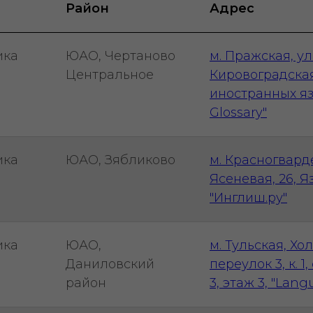
Район
Адрес
ика
ЮАО, Чертаново
м. Пражская, ул
Центральное
Кировоградская,
иностранных яз
Glossary"
ика
ЮАО, Зябликово
м. Красногвард
Ясеневая, 26, 
"Инглиш.ру"
ика
ЮАО,
м. Тульская, Х
Даниловский
переулок 3, к. 1,
район
3, этаж 3, "Lan