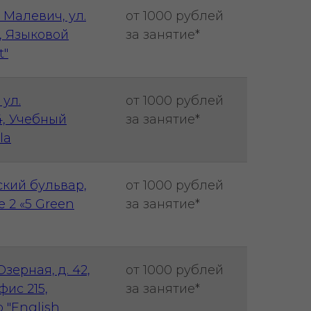
 Малевич, ул.
от 1000 рублей
А, Языковой
за занятие*
t"
 ул.
от 1000 рублей
14, Учебный
за занятие*
la
ский бульвар,
от 1000 рублей
е 2 «5 Green
за занятие*
Озерная, д. 42,
от 1000 рублей
фис 215,
за занятие*
 "English