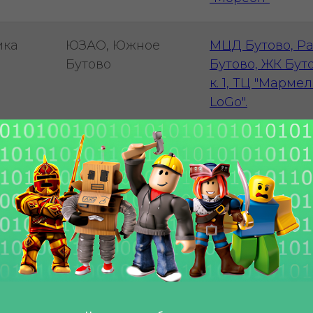
ика
ЮЗАО, Южное
МЦД Бутово, Р
Бутово
Бутово, ЖК Буто
к. 1, ТЦ "Мармел
LoGo".
ика
ЮЗАО, Южное
м. Улица Горчак
Бутово
уул. Южнобутов
ика
ЮВАО, Марьино
м. Братиславска
Новомарьинская, 
Школа иностра
ММА