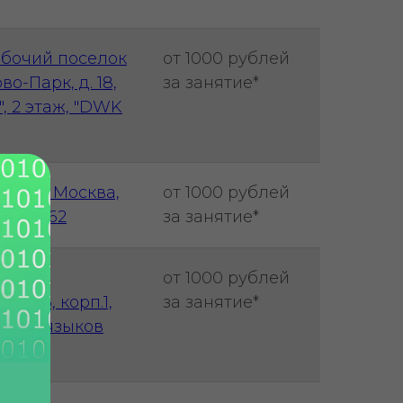
абочий поселок
от 1000 рублей
во-Парк, д. 18,
за занятие*
", 2 этаж, "DWK
ова, г. Москва,
от 1000 рублей
ская, 62
за занятие*
я, ул.
от 1000 рублей
д. 16, корп.1,
за занятие*
нных языков