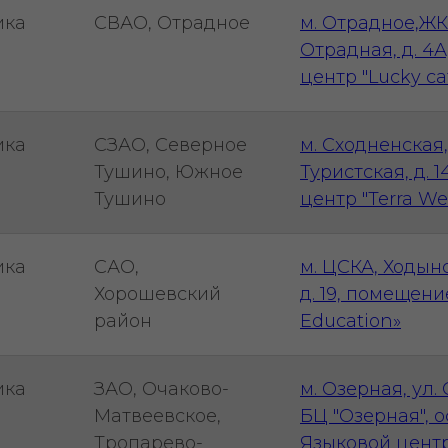
ика
СВАО, Отрадное
м. Отрадное,ЖК
Отрадная, д. 4
центр "Lucky ca
ика
СЗАО, Северное
м. Сходненская,
Тушино, Южное
Туристская, д. 
Тушино
центр "Terra We
ика
САО,
м. ЦСКА, Ходын
Хорошевский
д. 19, помещени
район
Education»
ика
ЗАО, Очаково-
м. Озерная, ул. 
Матвеевское,
БЦ "Озерная", о
Тропарево-
Языковой центр