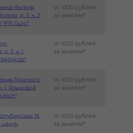
мика Янгеля,
от 1000 рублей
еля, д. 3, к. 2,
за занятие*
"Fill Guru"
ул.
от 1000 рублей
. 3, к. 1,
за занятие*
"AMAkids"
трия Донского,
от 1000 рублей
 к. 1, Языковой
за занятие*
glish"
Голубинская 16,
от 1000 рублей
й центр
за занятие*