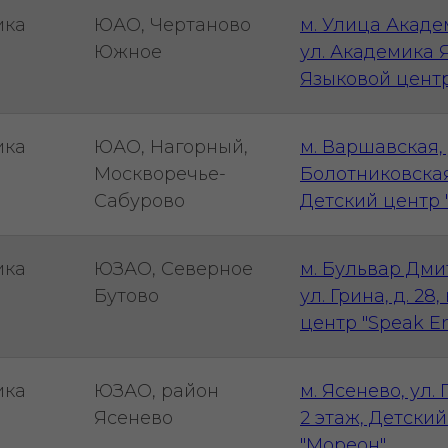
ика
ЮАО, Чертаново
м. Улица Акаде
Южное
ул. Академика Янг
Языковой центр 
ика
ЮАО, Нагорный,
м. Варшавская, 
Москворечье-
Болотниковская, д
Сабурово
Детский центр 
ика
ЮЗАО, Северное
м. Бульвар Дми
Бутово
ул. Грина, д. 28,
центр "Speak En
ика
ЮЗАО, район
м. Ясенево, ул. 
Ясенево
2 этаж, Детски
"Мореон"