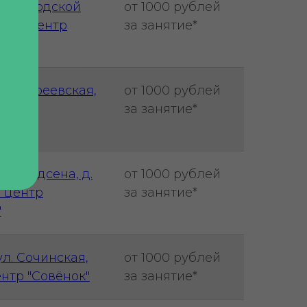
я, Заводской
от 1000 рублей
ейный центр
за занятие*
тров"
Новогиреевская,
от 1000 рублей
ий клуб
за занятие*
. Амундсена, д.
от 1000 рублей
ой центр
за занятие*
"
ул. Сочинская,
от 1000 рублей
ентр "Совёнок"
за занятие*