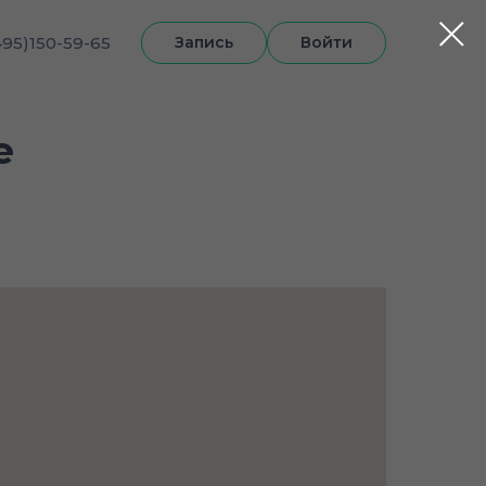
495)150-59-65
Запись
Войти
е