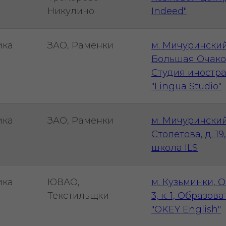
Никулино
Indeed"
ика
ЗАО, Раменки
м. Мичуринский
Большая Очаковс
Студия иностр
"Lingua Studio"
ика
ЗАО, Раменки
м. Мичуринский
Столетова, д. 1
школа ILS
ика
ЮВАО,
м. Кузьминки, О
Текстильщки
3, к. 1, Образо
"OKEY English"