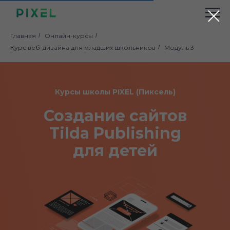
Главная
/
Онлайн-курсы
/
Курс веб-дизайна для младших школьников
/
Модуль 3
Курсы школы PIXEL (Пиксель)
Создание сайтов
Tilda Publishing
для детей