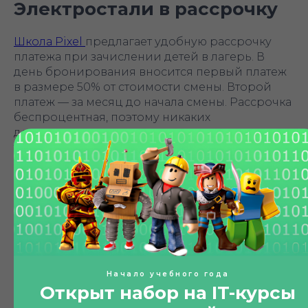
Электростали в рассрочку
Школа Pixel
предлагает удобную рассрочку
платежа при зачислении детей в лагерь. В
день бронирования вносится первый платеж
в размере 50% от стоимости смены. Второй
платеж — за месяц до начала смены. Рассрочка
беспроцентная, поэтому никаких
дополнительных средств перечислять не
требуется.
Чтобы записаться, заполните
форму на сайте
или позвоните по телефону +7 (495) 150-59-65.
Обеспечьте своему ребенку приятное и
познавательное лето, записав его в лагерь уже
сегодня!
Начало учебного года
Екатерина К.
Открыт набор на IT-курсы