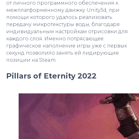
от личного программного обеспечения к
межплатформенному движку Unity3d, при
помощи которого удалось реализовать
передачу микротекстуры воды, благодаря
индивидуальным настройкам отрисовки для
каждого слоя. Именно потрясающее
графическое наполнение игры уже с первых
секунд позволило занять ей лидирующие
позиции на Steam.
Pillars of Eternity 2022