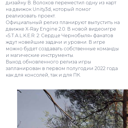
дизайну В. Волохов переместил одну из карт
на движок Unity3d, который помог
реализовать проект.
Официальный релиз планируют выпустить на
движке X-Ray Engine 2.0. В новой видеоигре
«S.T.A.L.K.E.R. 2: Сердце Чернобыля» фанатов
ждут новейшие задачи и уровни. В игре
можно будет создавать собственные команды
и магические инструменты.
Выход обновленного релиза игры
запланирован в первом полугодии 2022 года
как для консолей, так и для ПК.