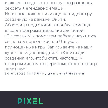
и экшен, в ходе которого нужно разгадать
секреты Легендарной Чаши.
Истинные поклонники оценят видеоигру,
созданную на движке Юнити.
Обзор игр подготовила для Вас команда
школы программирования для детей
«Пиксель»‎. Мы помогаем ребятам научиться
создавать персонажи для Unity3d и
полноценные игры. Записывайте на наши
курсы по изучению движка Юнити для
создания игр, чтобы стать настоящим
программистом в сфере компьютерных игр.
Школа Пиксель
30.01.2022 11:43
Unity для детей
Новости