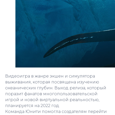
Видеоигра в жанре экшен и симулятора
выживания, которая посвящена изучению
океанических глубин. Выход релиза, который
поразит фанатов многопользовательской
игрой и новой виртуальной реальностью,
планируется на 2022 год.
Команда Юнити помогла создателям перейти