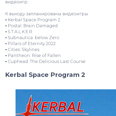
видеоигр.
К выходу запланированы видеоигры:
⦁ Kerbal Space Program 2
⦁ Postal: Brain Damaged
⦁ S.T.A.L.K.E.R.
⦁ Subnautica: below Zero
⦁ Pillars of Eternity 2022
⦁ Cities: Skylines
⦁ Pantheon: Rise of Fallen
⦁ Cuphead: The Delicious Last Course
Kerbal Space Program 2