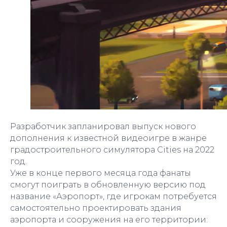
Разработчик запланировал выпуск нового
дополнения к известной видеоигре в жанре
градостроительного симулятора Cities на 2022
год.
Уже в конце первого месяца года фанаты
смогут поиграть в обновленную версию под
название «Аэропорт»‎, где игрокам потребуется
самостоятельно проектировать здания
аэропорта и сооружения на его территории: