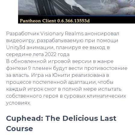
Разработчик Visionary Realms анонсировал
видеоигру, разрабатываемую при помощи
Unity3d анимации, планируя ее выход в
середине лета 2022 года.
В обновленной игровой версии в жанре
фэнтези 9 племен будут вести противостояние
за власть. Игра на Юнити реализована в
процессе постепенной адаптации, чтобы
каждый игрок смог в полной мере испытать
собственного героя в суровых климатических
условиях.
Cuphead: The Delicious Last
Course