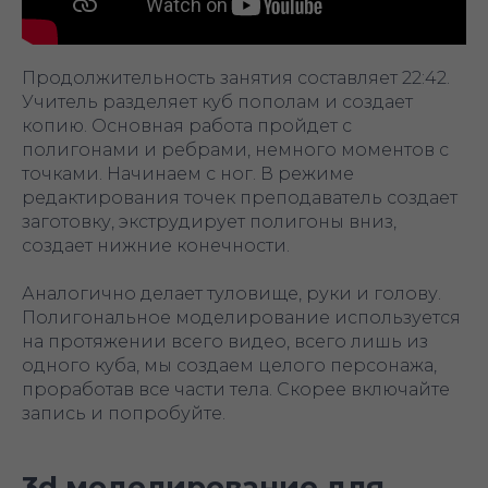
Продолжительность занятия составляет 22:42.
Учитель разделяет куб пополам и создает
копию. Основная работа пройдет с
полигонами и ребрами, немного моментов с
точками. Начинаем с ног. В режиме
редактирования точек преподаватель создает
заготовку, экструдирует полигоны вниз,
создает нижние конечности.
Аналогично делает туловище, руки и голову.
Полигональное моделирование используется
на протяжении всего видео, всего лишь из
одного куба, мы создаем целого персонажа,
проработав все части тела. Скорее включайте
запись и попробуйте.
3d моделирование для