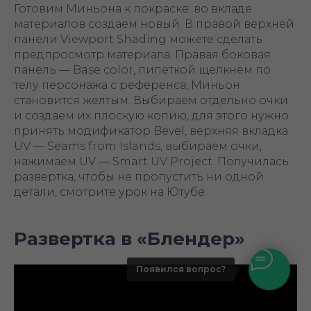
Готовим Миньона к покраске: во вкладе
материалов создаем новый. В правой верхней
панели Viewport Shading можете сделать
предпросмотр материала. Правая боковая
панель — Base color, пипеткой щелкнем по
телу персонажа с референса, Миньон
становится желтым. Выбираем отдельно очки
и создаем их плоскую копию, для этого нужно
принять модификатор Bevel, верхняя вкладка
UV — Seams from Islands, выбираем очки,
нажимаем UV — Smart UV Project. Получилась
развертка, чтобы не пропустить ни одной
детали, смотрите урок на Ютубе.
Развертка в «Блендер»
Появился вопрос?