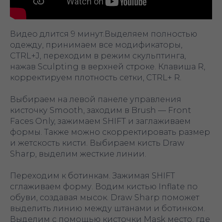
Видео длится 9 минут.Выделяем полностью
одежду, принимаем все модификаторы,
CTRL+J, переходим в режим скульптинга,
нажав Sculpting в верхней строке. Клавиша R,
корректируем плотность сетки, CTRL+ R.
Выбираем на левой панеле управления
кисточку Smooth, заходим в Brush — Front
Faces Only, зажимаем SHIFT и заглаживаем
формы. Также можно скорректировать размер
и жетскость кисти. Выбираем кисть Draw
Sharp, выделим жесткие линии.
Переходим к ботинкам. Зажимая SHIFT
сглаживаем форму. Водим кистью Inflate по
обуви, создавая мысок. Draw Sharp поможет
выделить линию между штанами и ботинком.
Выделим с помощью кисточки Mask место, где