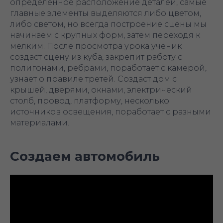
определенное расположение деталей, самые
главные элементы выделяются либо цветом,
либо светом, но всегда построение сцены мы
начинаем с крупных форм, затем переходя к
мелким. После просмотра урока ученик
создаст сцену из куба, закрепит работу с
полигонами, ребрами, поработает с камерой,
узнает о правиле третей. Создаст дом с
крышей, дверями, окнами, электрический
столб, провод, платформу, несколько
источников освещения, поработает с разными
материалами.
Создаем автомобиль