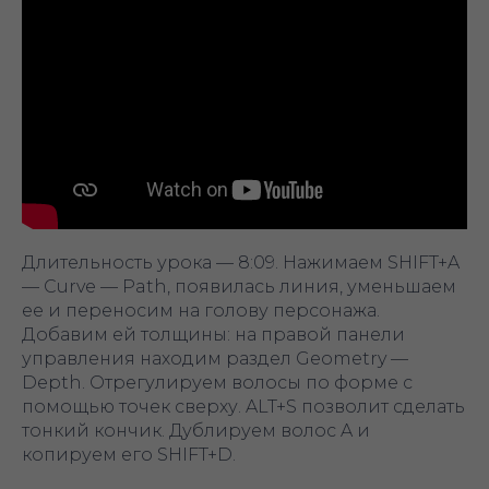
Длительность урока — 8:09. Нажимаем SHIFT+A
— Curve — Path, появилась линия, уменьшаем
ее и переносим на голову персонажа.
Добавим ей толщины: на правой панели
управления находим раздел Geometry —
Depth. Отрегулируем волосы по форме с
помощью точек сверху. ALT+S позволит сделать
тонкий кончик. Дублируем волос A и
копируем его SHIFT+D.