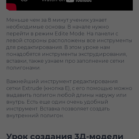
Меньше чем за 8 минут ученик узнает
необходимые основы. В начале нужно
перейти в режим Edite Mode. На панели с
левой стороны расположены все инструменты
для редактирования. В этом уроке нам
понадобятся инструменты экструдирования,
вставки, также узнаем про заполнение сетки
полигонами.
Важнейший инструмент редактирования
сетки Extrude (кнопка E), с его помощью можно
выдавить полигон любой длины наружу или
внутрь. Есть еще один очень удобный
инструмент. Вставка позволяет создать
внутренний полигон.
Урок создания 3Д-модели