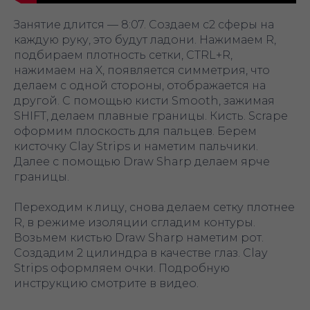
Занятие длится — 8:07. Создаем с2 сферы на
каждую руку, это будут ладони. Нажимаем R,
подбираем плотность сетки, CTRL+R,
нажимаем на X, появляется симметрия, что
делаем с одной стороны, отображается на
другой. С помощью кисти Smooth, зажимая
SHIFT, делаем плавные границы. Кисть. Scrape
оформим плоскость для пальцев. Берем
кисточку Clay Strips и наметим пальчики.
Далее с помощью Draw Sharp делаем ярче
границы.
Переходим к лицу, снова делаем сетку плотнее
R, в режиме изоляции сгладим контуры.
Возьмем кистью Draw Sharp наметим рот.
Создадим 2 цилиндра в качестве глаз. Clay
Strips оформляем очки. Подробную
инструкцию смотрите в видео.