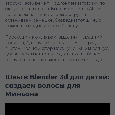
вторую часть ремня. Подгоняем заготовку по
окружности головы. Выделяем петлю ALT и
нажимаем на E, Z и делаем экструд и
сглаживаем ремешок. Создадим толщину с
помощью модификатора Solidify.
Переходим к окулярам, выделим передний
полигон, A, получается вставка, E, экструд
внутрь, модификатор Bevel, уменьшим радиус,
добавим сегментов. Как сделать еще более
точную и красивую модель, смотрите в видео.
Швы в Blender 3d для детей:
создаем волосы для
Миньона