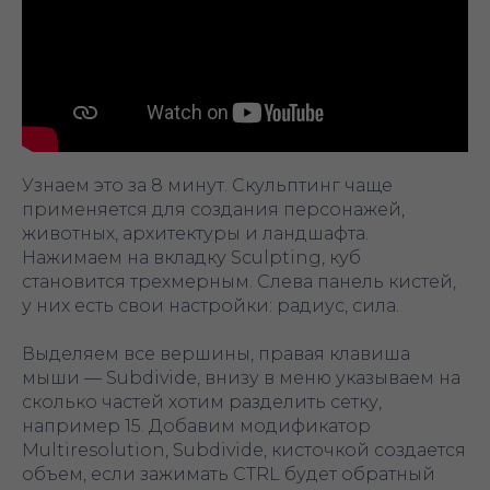
Узнаем это за 8 минут. Скульптинг чаще
применяется для создания персонажей,
животных, архитектуры и ландшафта.
Нажимаем на вкладку Sculpting, куб
становится трехмерным. Слева панель кистей,
у них есть свои настройки: радиус, сила.
Выделяем все вершины, правая клавиша
мыши — Subdivide, внизу в меню указываем на
сколько частей хотим разделить сетку,
например 15. Добавим модификатор
Multiresolution, Subdivide, кисточкой создается
объем, если зажимать CTRL будет обратный