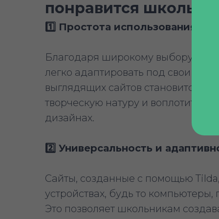
понравится школьни
1️⃣ Простота использования
Благодаря широкому выбору гото
легко адаптировать под свои пот
выглядящих сайтов становится иг
творческую натуру и воплотить св
дизайнах.
2️⃣ Универсальность и адаптивн
Сайты, созданные с помощью Tilda
устройствах, будь то компьютеры
Это позволяет школьникам создава