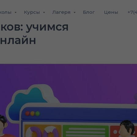
колы
Курсы
Лагеря
Блог
Цены
+7(
ков: учимся
онлайн