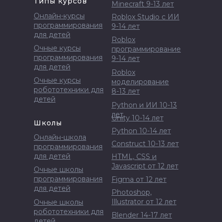
Типы курсов
Minecraft 9-13 лет
Онлайн-курсы
Roblox Studio с ИИ
программирования
9-14 лет
для детей
Roblox
Очные курсы
программирование
программирования
9-14 лет
для детей
Roblox
Очные курсы
моделирование
робототехники для
8-13 лет
детей
Python и ИИ 10-13
лет
Unity 10-14 лет
Школы
Python 10-14 лет
Онлайн-школа
Construct 10-13 лет
программирования
для детей
HTML, CSS и
Javascript от 12 лет
Очные школы
программирования
Figma от 12 лет
для детей
Photoshop,
Illustrator от 12 лет
Очные школы
робототехники для
Blender 14-17 лет
детей