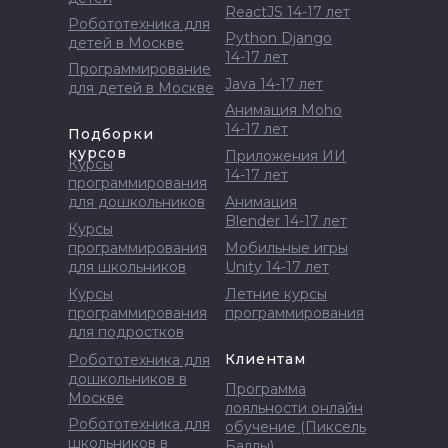
ReactJS 14-17 лет
Робототехника для
Python Django
детей в Москве
14-17 лет
Программирование
Java 14-17 лет
для детей в Москве
Анимация Moho
14-17 лет
Подборки
курсов
Приложения ИИ
Курсы
14-17 лет
программирования
для дошкольников
Анимация
Blender 14-17 лет
Курсы
программирования
Мобильные игры
для школьников
Unity 14-17 лет
Курсы
Летние курсы
программирования
программирования
для подростков
Клиентам
Робототехника для
дошкольников в
Программа
Москве
лояльности онлайн
Робототехника для
обучение (Пиксель
школьников в
Баллы)