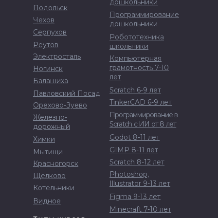
дошкольники
Подольск
Программирование
Чехов
дошкольники
Серпухов
Робототехника
Реутов
школьники
Электросталь
Компьютерная
грамотность 7-10
Ногинск
лет
Балашиха
Scratch 6-9 лет
Павловский Посад
TinkerCAD 6-9 лет
Орехово-Зуево
Программирование в
Железно-
Scratch с ИИ от 8 лет
дорожный
Godot 8-11 лет
Химки
GIMP 8-11 лет
Мытищи
Scratch 8-12 лет
Красногорск
Photoshop,
Щелково
Illustrator 9-13 лет
Котельники
Figma 9-13 лет
Видное
Minecraft 7-10 лет